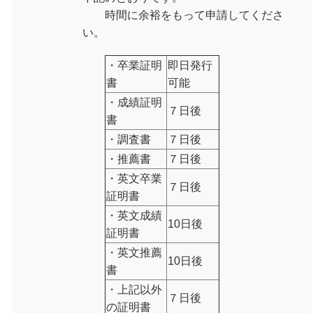
時間に余裕をもって申請してくださ
い。
・卒業証明
即日発行
書
可能
・成績証明
７日後
書
・調査書
７日後
・推薦書
７日後
・英文卒業
７日後
証明書
・英文成績
10日後
証明書
・英文推薦
10日後
書
・上記以外
７日後
の証明書