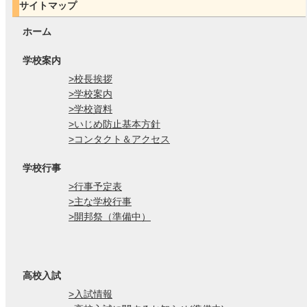
サイトマップ
ホーム
学校案内
>校長挨拶
>学校案内
>学校資料
>いじめ防止基本方針
>コンタクト＆アクセス
学校行事
>行事予定表
>主な学校行事
>開邦祭（準備中）
高校入試
>入試情報