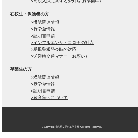
>高校入試に関するお知らせ(準備中)
在校生・保護者の方
>模試関連情報
>奨学金情報
>証明書申請
>インフルエンザ・コロナの対応
>暴風警報発令時の対応
>送迎時交通マナー（お願い）
卒業生の方
>模試関連情報
>奨学金情報
>証明書申請
>教育実習について
© Copyright 沖縄県立開邦高等学校 All Rights Reserved.