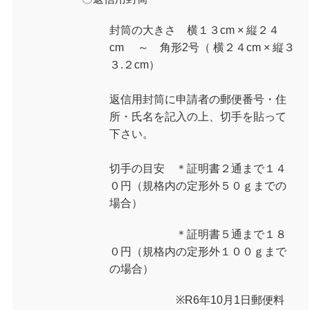
封筒の大きさ
横１３cm × 縦２４
cm ～ 角形2号（ 横２４cm × 縦３
３.２cm）
返信用封筒に申請者の郵便番号・住
所・氏名を記入の上、切手を貼って
下さい。
切手の目安
＊証明書２通まで１４
０円（規格内の定形外５０ｇまでの
場合）
＊証明書５通まで１８
０円（規格内の定形外１００ｇまで
の場合）
※R6年10月1日郵便料