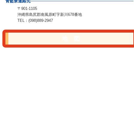
青藍寮連絡先
〒901-1105
沖縄県島尻郡南風原町字新川678番地
TEL：(098)889-2947
地 図