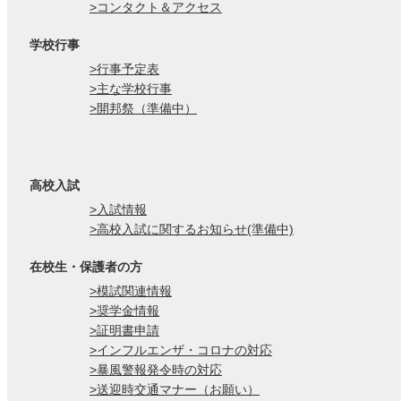
>コンタクト＆アクセス
学校行事
>行事予定表
>主な学校行事
>開邦祭（準備中）
高校入試
>入試情報
>高校入試に関するお知らせ(準備中)
在校生・保護者の方
>模試関連情報
>奨学金情報
>証明書申請
>インフルエンザ・コロナの対応
>暴風警報発令時の対応
>送迎時交通マナー（お願い）