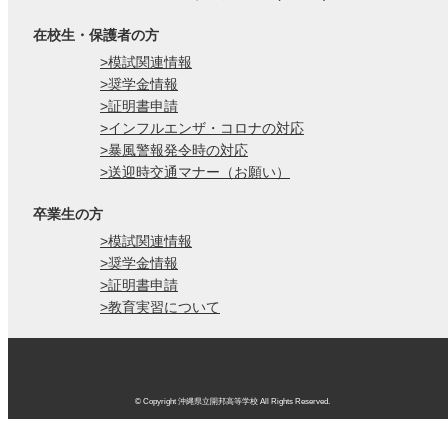
在校生・保護者の方
>模試関連情報
>奨学金情報
>証明書申請
>インフルエンザ・コロナの対応
>暴風警報発令時の対応
>送迎時交通マナー（お願い）
卒業生の方
>模試関連情報
>奨学金情報
>証明書申請
>教育実習について
© Copyright 沖縄県立開邦高等学校 All Rights Reserved.