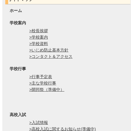
ホーム
学校案内
>校長挨拶
>学校案内
>学校資料
>いじめ防止基本方針
>コンタクト＆アクセス
学校行事
>行事予定表
>主な学校行事
>開邦祭（準備中）
高校入試
>入試情報
>高校入試に関するお知らせ(準備中)