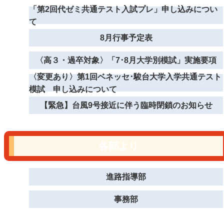
「第2回代ゼミ共通テスト入試プレ」申し込みについ
て
8月行事予定表
〈高３・過卒対象〉「7･8月大学別模試」実施要項
〈変更あり〉第1回ベネッセ･駿台大学入学共通テスト
模試 申し込みについて
【緊急】台風9号接近に伴う臨時閉鎖のお知らせ
各部より
進路指導部
事務部