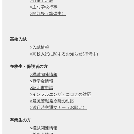
>行事予定表
>主な学校行事
>開邦祭（準備中）
高校入試
>入試情報
>高校入試に関するお知らせ(準備中)
在校生・保護者の方
>模試関連情報
>奨学金情報
>証明書申請
>インフルエンザ・コロナの対応
>暴風警報発令時の対応
>送迎時交通マナー（お願い）
卒業生の方
>模試関連情報